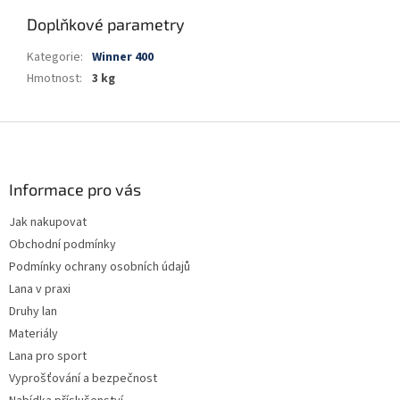
Doplňkové parametry
Kategorie
:
Winner 400
Hmotnost
:
3 kg
Z
á
p
a
Informace pro vás
t
Jak nakupovat
í
Obchodní podmínky
Podmínky ochrany osobních údajů
Lana v praxi
Druhy lan
Materiály
Lana pro sport
Vyprošťování a bezpečnost