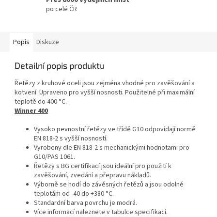
po celé ČR
Popis
Diskuze
Detailní popis produktu
Řetězy z kruhové oceli jsou zejména vhodné pro zavěšování a
kotvení. Upraveno pro vyšší nosnosti. Použitelné při maximální
teplotě do 400 °C.
Winner 400
Vysoko pevnostní řetězy ve třídě G10 odpovídají normě
EN 818‑2 s vyšší nosností.
Vyrobeny dle EN 818‑2 s mechanickými hodnotami pro
G10/PAS 1061.
Řetězy s BG certifikací jsou ideální pro použití k
zavěšování, zvedání a přepravu nákladů.
Výborně se hodí do závěsných řetězů a jsou odolné
teplotám od -40 do +380 °C.
Standardní barva povrchu je modrá.
Více informací naleznete v tabulce specifikací.