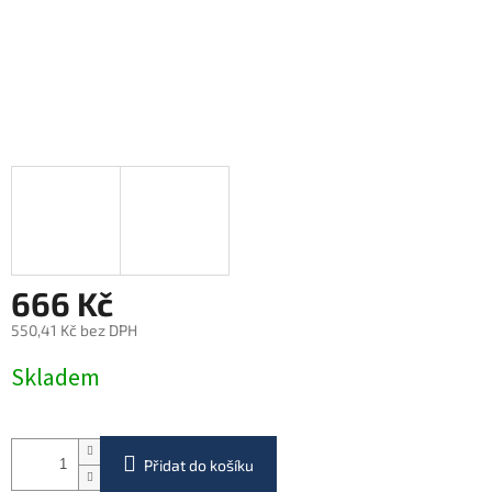
666 Kč
550,41 Kč bez DPH
Měrná
Skladem
cena:
Přidat do košíku