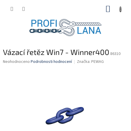
Přejít
NÁKUP
na
obsah
KOŠÍK
Vázací řetěz Win7 - Winner400
86310
Průměrné
Neohodnoceno
Podrobnosti hodnocení
Značka:
PEWAG
hodnocení
produktu
je
0,0
z
5
hvězdiček.