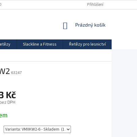
OBNÍCH ÚDAJŮ
LANA V PRAXI
DRUHY LAN
Přihlášení
MATERIÁLY
L
NÁKUPNÍ
Prázdný košík
KOŠÍK
řetězy
Slackline a Fitness
Řetězy pro lesnictví
Obchodní
KW2
63247
3 Kč
 bez DPH
dem