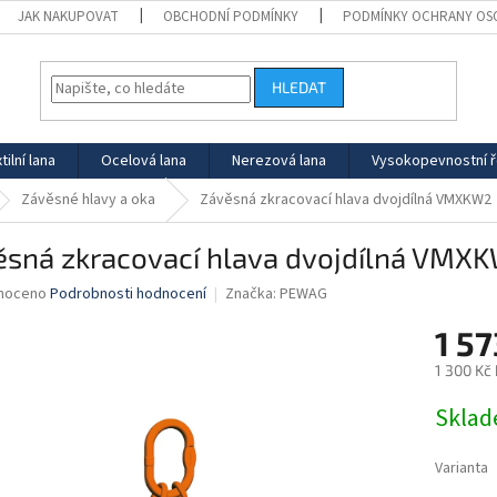
JAK NAKUPOVAT
OBCHODNÍ PODMÍNKY
PODMÍNKY OCHRANY OS
HLEDAT
tilní lana
Ocelová lana
Nerezová lana
Vysokopevnostní 
Závěsné hlavy a oka
Závěsná zkracovací hlava dvojdílná VMXKW2
ěsná zkracovací hlava dvojdílná VMX
né
noceno
Podrobnosti hodnocení
Značka:
PEWAG
ní
1 57
u
1 300 Kč
Měrná
Skla
cena:
ek.
Varianta