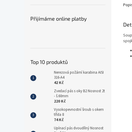
Popi
Přijímáme online platby
Det
Soup
spojk
Top 10 produktů
Nerezová požární karabina AISI
316-A4
42 Kč
Zvedací pás s oky B2 Nosnost 2t
- š.60mm
220 Kč
Vysokopevnostní šroub s okem
třída 8
74 Kč
Upínací pás dvoudílný Nosnost