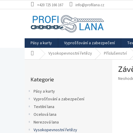
Přejít
+420 725 166 167
info@profilana.cz
na
obsah
Pásy a kurty
Vyprošťování a zabezpečení
Tex
Domů
Vysokopevnostní řetězy
Příslušenství
P
Záv
o
Přeskočit
s
Průměr
Neohod
Kategorie
kategorie
t
hodnoce
r
produkt
Pásy a kurty
a
je
Vyprošťování a zabezpečení
0,0
n
z
Textilní lana
n
5
í
Ocelová lana
hvězdič
p
Nerezová lana
a
Vysokopevnostní řetězy