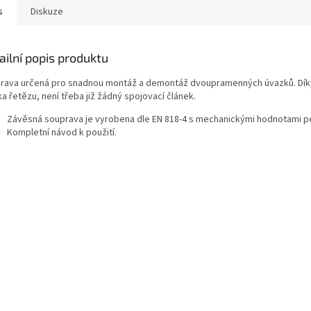
s
Diskuze
ailní popis produktu
rava určená pro snadnou montáž a demontáž dvoupramenných úvazků. Díky 
a řetězu, není třeba již žádný spojovací článek.
Závěsná souprava je vyrobena dle EN 818‑4 s mechanickými hodnotami pev
Kompletní návod k použití.