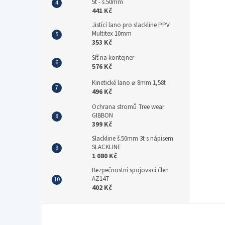
5t - š.50mm
441 Kč
Jistící lano pro slackline PPV
Multitex 10mm
353 Kč
Síť na kontejner
576 Kč
Kinetické lano ⌀ 8mm 1,58t
496 Kč
Ochrana stromů Tree wear
GIBBON
399 Kč
Slackline š.50mm 3t s nápisem
SLACKLINE
1 080 Kč
Bezpečnostní spojovací člen
AZ14T
402 Kč
Z
á