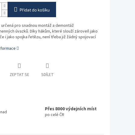
Přidat do košíku
 určená pro snadnou montáž a demontáž
enných úvazků. Díky hákům, které slouží zároveň jako
e i jako spojka řetězu, není třeba již žádný spojovací
informace
ZEPTAT SE
SDÍLET
Přes 8000 výdejních míst
 nad
po celé ČR