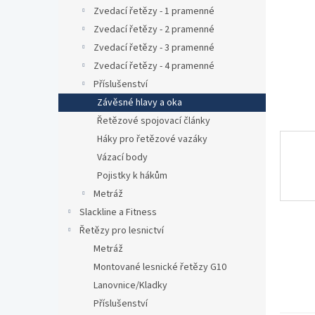
n
Zvedací řetězy - 1 pramenné
e
Zvedací řetězy - 2 pramenné
l
Zvedací řetězy - 3 pramenné
Zvedací řetězy - 4 pramenné
Příslušenství
Závěsné hlavy a oka
Řetězové spojovací články
Háky pro řetězové vazáky
Vázací body
Pojistky k hákům
Metráž
Slackline a Fitness
Řetězy pro lesnictví
Metráž
Montované lesnické řetězy G10
Lanovnice/Kladky
Příslušenství